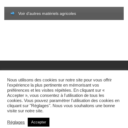
Voir d'autres matériels agricoles
Nous utilisons des cookies sur notre site pour vous offrir
E-mail : Info [ arobase ] materielagricole-export.com
©
l'expérience la plus pertinente en mémorisant vos
copyright 2015-2025
/ materielagricole-export.com
CGU
préférences et les visites répétées. En cliquant sur «
Accepter », vous consentez à l'utilisation de tous les
Mentions légales
cookies. Vous pouvez paramétrer l'utilisation des cookies en
cliquant sur "Réglages". Nous vous souhaitons une bonne
visite sur notre site.
Réglages
Accepter