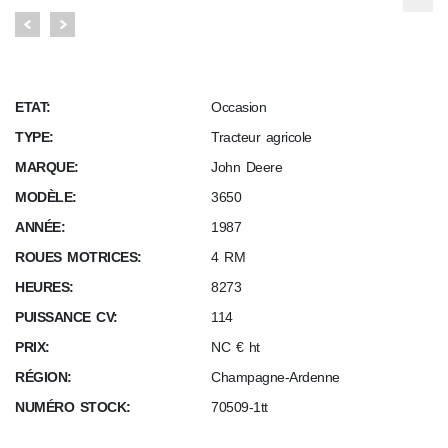
ETAT:
Occasion
TYPE:
Tracteur agricole
MARQUE:
John Deere
MODÈLE:
3650
ANNÉE:
1987
ROUES MOTRICES:
4 RM
HEURES:
8273
PUISSANCE CV:
114
PRIX:
NC € ht
RÉGION:
Champagne-Ardenne
NUMÉRO STOCK:
70509-1tt