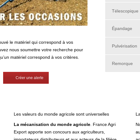
Télescopique
Épandage
ouvé le matériel qui correspond à vos
Pulvérisation
uvez nous soumettre votre recherche pour
qu’un matériel correspond à vos critères.
Remorque
Créer une alerte
Les valeurs du monde agricole sont universelles
La
La mécanisation du monde agricole
. France Agri
No
Export apporte son concours aux agriculteurs,
au
importateurs distributeurs et aux acteurs de la filière
ac