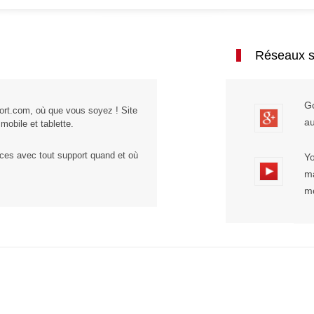
Réseaux s
Go
ort.com, où que vous soyez ! Site
au
mobile et tablette.
ces avec tout support quand et où
Yo
ma
m