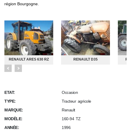
région Bourgogne.
RENAULT ARES 630 RZ
RENAULT D35
RE
ETAT:
Occasion
TYPE:
Tracteur agricole
MARQUE:
Renault
MODÈLE:
160-94 TZ
ANNÉE:
1996