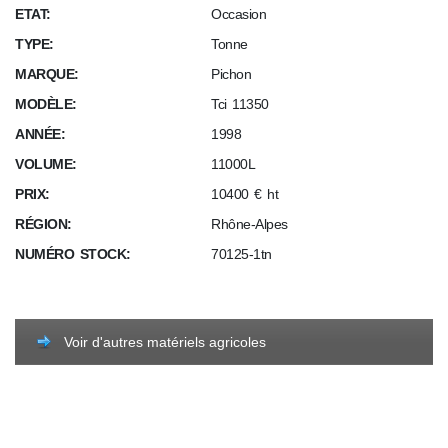
ETAT:
Occasion
TYPE:
Tonne
MARQUE:
Pichon
MODÈLE:
Tci 11350
ANNÉE:
1998
VOLUME:
11000L
PRIX:
10400 € ht
RÉGION:
Rhône-Alpes
NUMÉRO STOCK:
70125-1tn
Voir d'autres matériels agricoles