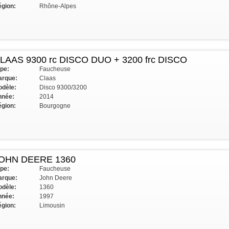
gion:
Rhône-Alpes
LAAS 9300 rc DISCO DUO + 3200 frc DISCO
pe:
Faucheuse
rque:
Claas
dèle:
Disco 9300/3200
nnée:
2014
gion:
Bourgogne
OHN DEERE 1360
pe:
Faucheuse
rque:
John Deere
dèle:
1360
nnée:
1997
gion:
Limousin