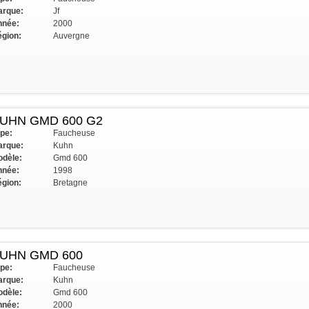
rque:
Jf
nnée:
2000
gion:
Auvergne
UHN GMD 600 G2
pe:
Faucheuse
rque:
Kuhn
dèle:
Gmd 600
nnée:
1998
gion:
Bretagne
UHN GMD 600
pe:
Faucheuse
rque:
Kuhn
dèle:
Gmd 600
nnée:
2000