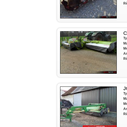
Ré
C
Ty
Ma
Mo
A
Ré
J
Ty
Ma
Mo
A
Ré