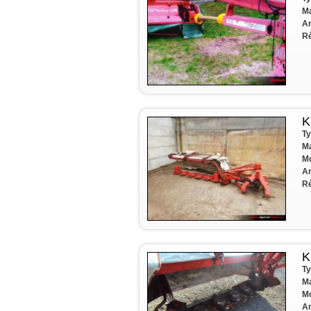
Ma
A
Ré
K
Ty
Ma
Mo
A
Ré
K
Ty
Ma
Mo
A